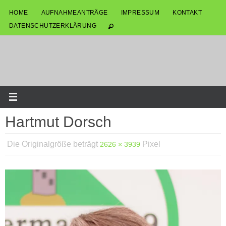
Zum
HOME
AUFNAHMEANTRÄGE
IMPRESSUM
KONTAKT
Inhalt
DATENSCHUTZERKLÄRUNG
springen
Hartmut Dorsch
Die Originalgröße beträgt
Pixel
2626 × 3939